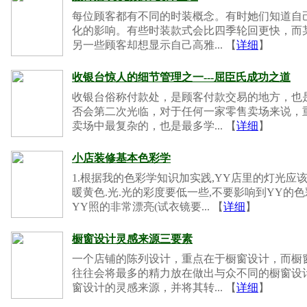
每位顾客都有不同的时装概念。有时她们知道自
化的影响。有些时装款式会比四季轮回更快，而
另一些顾客却想显示自己高雅... 【
详细
】
收银台惊人的细节管理之一---屈臣氏成功之道
收银台俗称付款处，是顾客付款交易的地方，也
否会第二次光临，对于任何一家零售卖场来说，
卖场中最复杂的，也是最多学... 【
详细
】
小店装修基本色彩学
1.根据我的色彩学知识加实践,YY店里的灯光应
暖黄色.光.光的彩度要低一些,不要影响到YY的
YY照的非常漂亮(试衣镜要... 【
详细
】
橱窗设计灵感来源三要素
一个店铺的陈列设计，重点在于橱窗设计，而橱
往往会将最多的精力放在做出与众不同的橱窗设
窗设计的灵感来源，并将其转... 【
详细
】