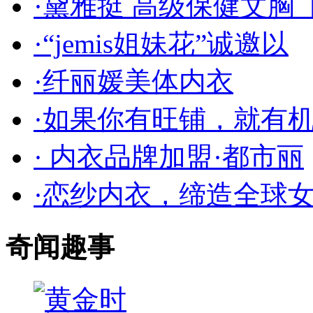
·黛雅挺 高级保健文胸【
·“jemis姐妹花”诚邀以
·纤丽媛美体内衣
·如果你有旺铺，就有
· 内衣品牌加盟·都市丽
·恋纱内衣，缔造全球
奇闻趣事