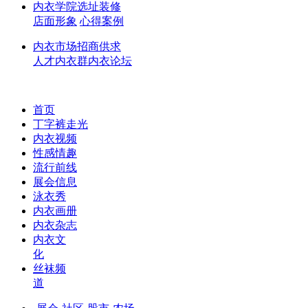
内衣学院
选址
装修
店面形象
心得
案例
内衣市场
招商
供求
人才
内衣群
内衣论坛
首页
丁字裤走光
内衣视频
性感情趣
流行前线
展会信息
泳衣秀
内衣画册
内衣杂志
内衣文
化
丝袜频
道