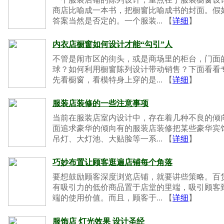
商店比喻成一本书，把橱窗比喻成书的封面。假
答案当然是否定的。一个服装... 【
详细
】
内衣店橱窗如何设计才能“勾引”人
不管是闹市区的街头，或是商场里的柜台，门面
球？如何利用橱窗陈列设计带动销售？下面看看专
先看橱窗，看模特身上穿的是... 【
详细
】
服装店装修的一些注意事项
当前在服装店室内设计中，存在着几种不良的倾
面追求豪华的倾向有的服装店装修把某些豪华宾
吊灯、大灯池、大贴脸等一系... 【
详细
】
巧妙布置让顾客逛遍店铺每个角落
要想鼓励顾客深度浏览店铺，就要讲些策略。百
有吸引力的低价商品置于店堂的里端，吸引顾客
端的使用价值。而且，顾客于... 【
详细
】
服饰店 灯光效果 设计圣经