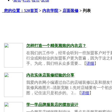
·
展会
·
社区
·
股市
·
农场
您的位置：520首页
>
内衣学院
>
店面装修
> 列表
怎样打造一个精美雅致的内衣店？
在我们的工作中，经常会听到一些加盟客户对于
行业或刚创业的加盟客户更为普遍，因为于这之
手。为此，我们特从众多需要... 【
详细
】
内衣实体店装修经验的分享
我爱内衣网小编通过自己的店铺装修以及和朋友学
装修风格图片--清新宽敞 1.先对店铺要有一个
图，记住这只是初步的。 2... 【
详细
】
学一学品牌服装店的摆放设计
一个服装店铺的陈列设计，重点在于服装橱窗设