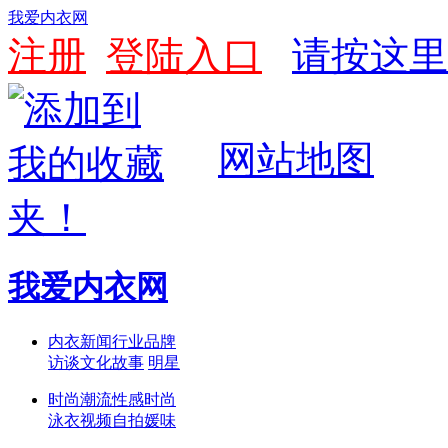
我爱内衣网
注册
登陆入口
请按这里
网站地图
我爱内衣网
内衣新闻
行业
品牌
访谈
文化
故事
明星
时尚潮流
性感
时尚
泳衣
视频
自拍
媛味