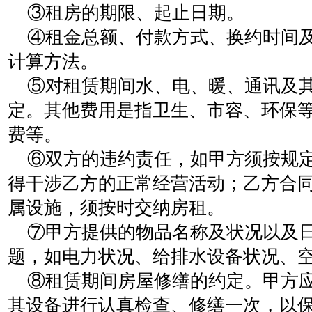
③租房的期限、起止日期。
④租金总额、付款方式、换约时间
计算方法。
⑤对租赁期间水、电、暖、通讯及
定。其他费用是指卫生、市容、环保
费等。
⑥双方的违约责任，如甲方须按规
得干涉乙方的正常经营活动；乙方合
属设施，须按时交纳房租。
⑦甲方提供的物品名称及状况以及
题，如电力状况、给排水设备状况、
⑧租赁期间房屋修缮的约定。甲方
其设备进行认真检查、修缮一次，以