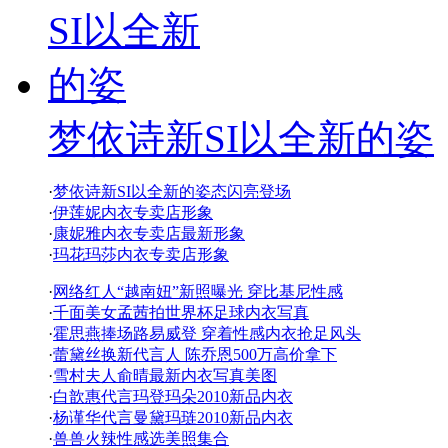
梦依诗新SI以全新的姿
·
梦依诗新SI以全新的姿态闪亮登场
·
伊莲妮内衣专卖店形象
·
康妮雅内衣专卖店最新形象
·
玛花玛莎内衣专卖店形象
·
网络红人“越南妞”新照曝光 穿比基尼性感
·
千面美女孟茜拍世界杯足球内衣写真
·
霍思燕捧场路易威登 穿着性感内衣抢足风头
·
蕾黛丝换新代言人 陈乔恩500万高价拿下
·
雪村夫人俞晴最新内衣写真美图
·
白歆惠代言玛登玛朵2010新品内衣
·
杨谨华代言曼黛玛琏2010新品内衣
·
兽兽火辣性感选美照集合