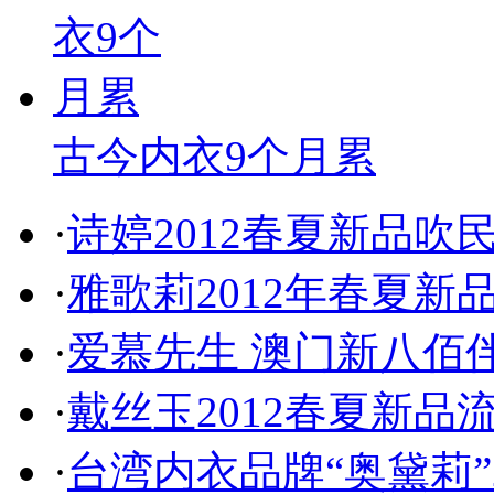
古今内衣9个月累
·
诗婷2012春夏新品
·
雅歌莉2012年春夏
·
爱慕先生 澳门新八佰
·
戴丝玉2012春夏新品
·
台湾内衣品牌“奥黛莉”