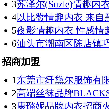
3
苏泽尔(Suzle)情趣
4
以比赞情趣内衣 来自
5
夜影情趣内衣 性感情
6
汕头市潮南区陈店镇
招商加盟
1
东莞市纤黛尔服饰有
2
高端丝袜品牌BLACK
3
康璐妮品牌内衣招商火热进