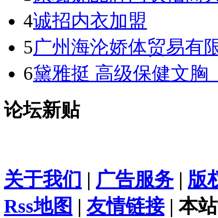
4
诚招内衣加盟
5
广州海沦娇体贸易有
6
黛雅挺 高级保健文胸
论坛新贴
关于我们
|
广告服务
|
版
Rss地图
|
友情链接
| 本站