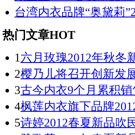
台湾内衣品牌“奥黛莉”
热门文章HOT
1
六月玫瑰2012年秋
2
樱乃儿将召开创新发
3
古今内衣9个月累积销
4
枫莲内衣旗下品牌20
5
诗婷2012春夏新品