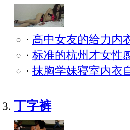
·
高中女友的给力内
·
标准的杭州才女性
·
抹胸学妹寝室内衣自
丁字裤