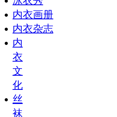
泳衣秀
内衣画册
内衣杂志
内
衣
文
化
丝
袜