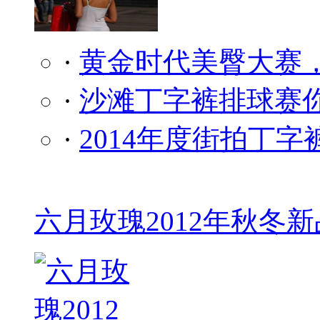
·
黄金时代美臀大赛
·
沙滩丁字裤排球赛
·
2014年度街拍丁
六月玫瑰2012年秋冬