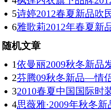
4
枫莲内衣旗下品牌20
5
诗婷2012春夏新品
6
雅歌莉2012年春夏
随机文章
1
依曼丽2009秋冬新品
2
芬腾09秋冬新品—情
3
2010春夏中国国际时
4
思薇雅·2009年秋冬