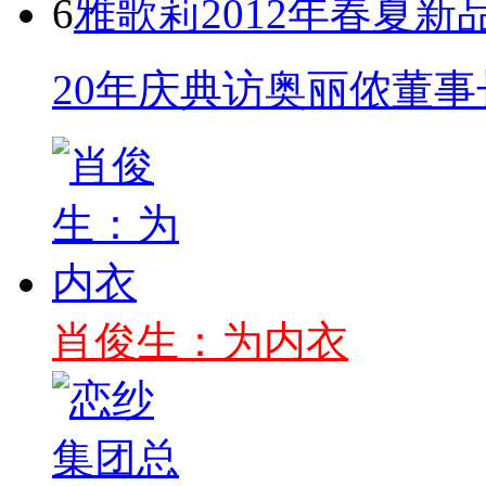
6
雅歌莉2012年春夏
20年庆典访奥丽侬董事
肖俊生：为内衣