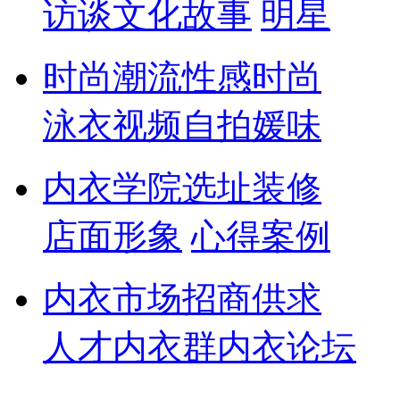
访谈
文化
故事
明星
时尚潮流
性感
时尚
泳衣
视频
自拍
媛味
内衣学院
选址
装修
店面形象
心得
案例
内衣市场
招商
供求
人才
内衣群
内衣论坛