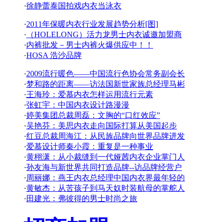
·
徐静蕾泰国拍戏内衣当泳衣
·
2011年保暖内衣行业发展趋势分析[图]
·
（HOLELONG）活力龙男士内衣诚邀加盟商
·
内裤批发－男士内裤火爆供应中！！
·
HOSA 浩沙品牌
·
2009流行暖色——中国流行色协会常务副会长
·
梦和路的距离——访法国新世家族总经理马彬
·
王海玲：爱慕内衣怎样运用流行元素
·
张虹宇：中国内衣设计路漫漫
·
婷美集团总裁周磊：文胸的“口红效应”
·
吴艳芬：美思内衣走向国际打算从美国起步
·
红豆总裁周海江：从民族品牌向世界品牌进发
·
爱慕设计师秦小霞：重复是一种事业
·
黄栩潇：从小裁缝到一代娅茜内衣企业掌门人
·
孙友海与新世界共同打造品牌--访品牌经营户
·
周丽娜：燕王内衣总经理中国内衣界最年轻的
·
黄敏杰：从苦孩子到马天奴时装航母的掌舵人
·
田建光：弗彼得的男士时尚之旅