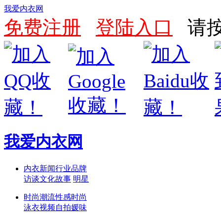
我爱内衣网
免费注册
登陆入口
请按
我爱内衣网
内衣新闻
行业
品牌
访谈
文化
故事
明星
时尚潮流
性感
时尚
泳衣
视频
自拍
媛味