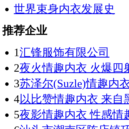
世界束身内衣发展史
推荐企业
1
汇锋服饰有限公司
2
夜火情趣内衣 火爆四
3
苏泽尔(Suzle)情趣
4
以比赞情趣内衣 来自
5
夜影情趣内衣 性感情