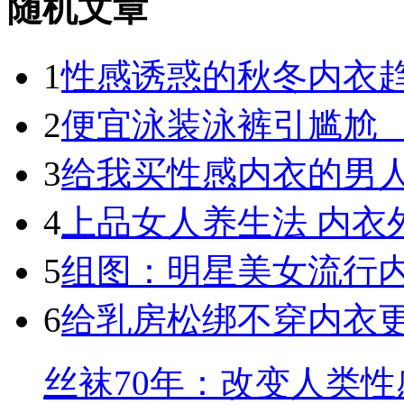
随机文章
1
性感诱惑的秋冬内衣
2
便宜泳装泳裤引尴尬 
3
给我买性感内衣的男
4
上品女人养生法 内衣
5
组图：明星美女流行
6
给乳房松绑不穿内衣
丝袜70年：改变人类