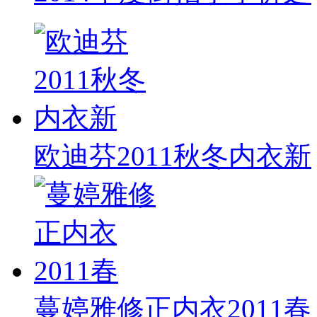
欧迪芬2011秋冬内衣新
蔓婷雅修正内衣2011春