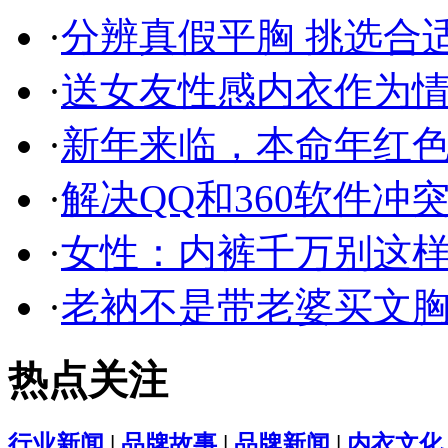
·
分辨真假平胸 挑选合
·
送女友性感内衣作为
·
新年来临，本命年红
·
解决QQ和360软件冲突
·
女性：内裤千万别这
·
老衲不是带老婆买文
热点关注
行业新闻
|
品牌故事
|
品牌新闻
|
内衣文化