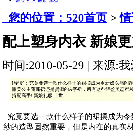
·
展会
·
社区
·
股市
·
农场
您的位置：520首页
>
情
配上塑身内衣 新娘
时间:2010-05-29 | 来源:
[导读]：究竟要选一款什么样子的裙摆成为令新娘头痛问
甜美公主蓬蓬裙还是贤淑的A字裙，所有这些轻盈美态都
搭配高手! 新娘礼服 上世
究竟要选一款什么样子的裙摆成为令
纱的造型固然重要，但是内在的真实