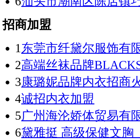
6
汕头市潮南区陈店镇
招商加盟
1
东莞市纤黛尔服饰有
2
高端丝袜品牌BLACK
3
康璐妮品牌内衣招商火热进
4
诚招内衣加盟
5
广州海沦娇体贸易有
6
黛雅挺 高级保健文胸