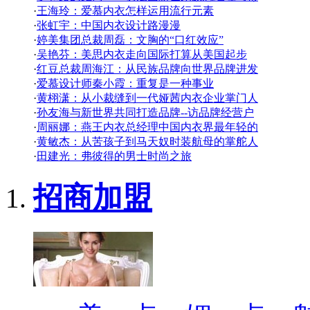
·
王海玲：爱慕内衣怎样运用流行元素
·
张虹宇：中国内衣设计路漫漫
·
婷美集团总裁周磊：文胸的“口红效应”
·
吴艳芬：美思内衣走向国际打算从美国起步
·
红豆总裁周海江：从民族品牌向世界品牌进发
·
爱慕设计师秦小霞：重复是一种事业
·
黄栩潇：从小裁缝到一代娅茜内衣企业掌门人
·
孙友海与新世界共同打造品牌--访品牌经营户
·
周丽娜：燕王内衣总经理中国内衣界最年轻的
·
黄敏杰：从苦孩子到马天奴时装航母的掌舵人
·
田建光：弗彼得的男士时尚之旅
招商加盟