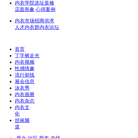
内衣学院
选址
装修
店面形象
心得
案例
内衣市场
招商
供求
人才
内衣群
内衣论坛
首页
丁字裤走光
内衣视频
性感情趣
流行前线
展会信息
泳衣秀
内衣画册
内衣杂志
内衣文
化
丝袜频
道