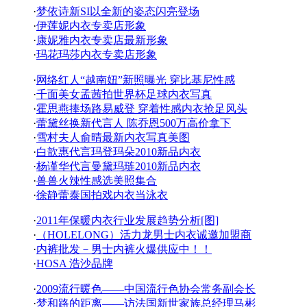
·
梦依诗新SI以全新的姿态闪亮登场
·
伊莲妮内衣专卖店形象
·
康妮雅内衣专卖店最新形象
·
玛花玛莎内衣专卖店形象
·
网络红人“越南妞”新照曝光 穿比基尼性感
·
千面美女孟茜拍世界杯足球内衣写真
·
霍思燕捧场路易威登 穿着性感内衣抢足风头
·
蕾黛丝换新代言人 陈乔恩500万高价拿下
·
雪村夫人俞晴最新内衣写真美图
·
白歆惠代言玛登玛朵2010新品内衣
·
杨谨华代言曼黛玛琏2010新品内衣
·
兽兽火辣性感选美照集合
·
徐静蕾泰国拍戏内衣当泳衣
·
2011年保暖内衣行业发展趋势分析[图]
·
（HOLELONG）活力龙男士内衣诚邀加盟商
·
内裤批发－男士内裤火爆供应中！！
·
HOSA 浩沙品牌
·
2009流行暖色——中国流行色协会常务副会长
·
梦和路的距离——访法国新世家族总经理马彬