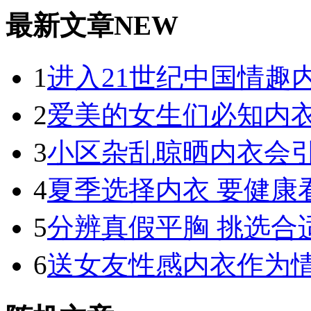
最新文章NEW
1
进入21世纪中国情趣
2
爱美的女生们必知内
3
小区杂乱晾晒内衣会
4
夏季选择内衣 要健康
5
分辨真假平胸 挑选合
6
送女友性感内衣作为