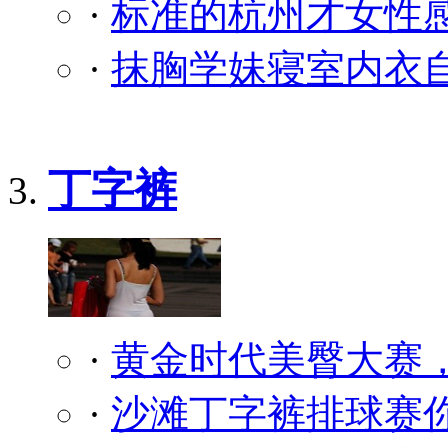
·
标准的杭州才女性
·
抹胸学妹寝室内衣自
丁字裤
·
黄金时代美臀大赛
·
沙滩丁字裤排球赛