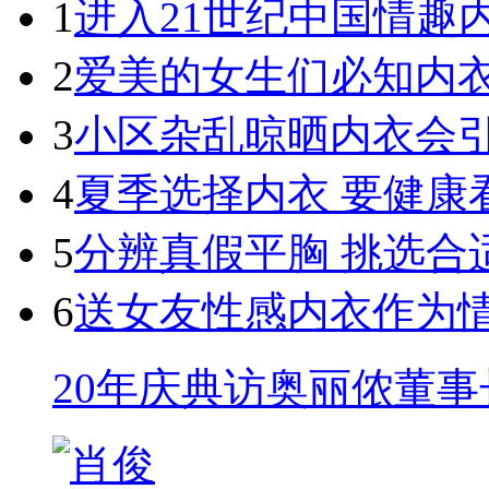
1
进入21世纪中国情趣
2
爱美的女生们必知内
3
小区杂乱晾晒内衣会
4
夏季选择内衣 要健康
5
分辨真假平胸 挑选合
6
送女友性感内衣作为
20年庆典访奥丽侬董事