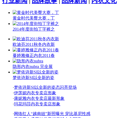
行业新闻
|
品牌故事
|
品牌新闻
|
内衣文化
黄金时代美臀大赛，丁
2014年度街拍丁字裤之
欧迪芬2011秋冬内衣新
蔓婷雅修正内衣2011春
隐形内衣nubra 完全展
梦依诗新SI以全新的姿
·
梦依诗新SI以全新的姿态闪亮登场
·
伊莲妮内衣专卖店形象
·
康妮雅内衣专卖店最新形象
·
玛花玛莎内衣专卖店形象
·
网络红人“越南妞”新照曝光 穿比基尼性感