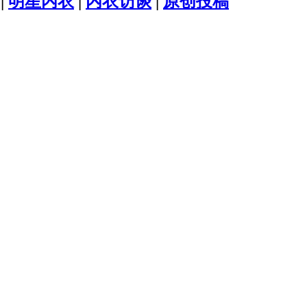
|
明星内衣
|
内衣访谈
|
原创投稿