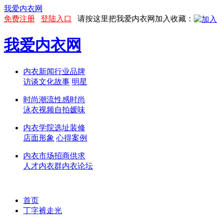
我爱内衣网
免费注册
登陆入口
请按这里把我爱内衣网加入收藏：
我爱内衣网
内衣新闻
行业
品牌
访谈
文化
故事
明星
时尚潮流
性感
时尚
泳衣
视频
自拍
媛味
内衣学院
选址
装修
店面形象
心得
案例
内衣市场
招商
供求
人才
内衣群
内衣论坛
首页
丁字裤走光