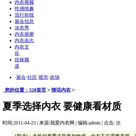
内衣视频
性感情趣
流行前线
展会信息
泳衣秀
内衣画册
内衣杂志
内衣文
化
丝袜频
道
·
展会
·
社区
·
股市
·
农场
您的位置：520首页
>
情话内衣
>
夏季选择内衣 要健康看材质
时间:2011-04-23 | 来源:我爱内衣网 | 编辑:admin | 点击:
次