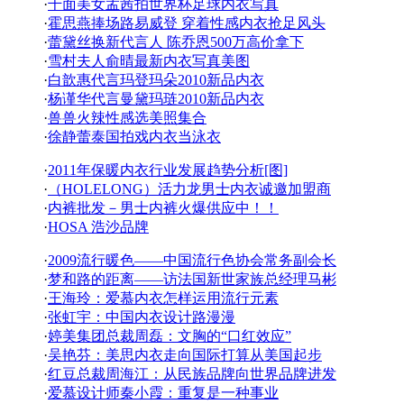
·
千面美女孟茜拍世界杯足球内衣写真
·
霍思燕捧场路易威登 穿着性感内衣抢足风头
·
蕾黛丝换新代言人 陈乔恩500万高价拿下
·
雪村夫人俞晴最新内衣写真美图
·
白歆惠代言玛登玛朵2010新品内衣
·
杨谨华代言曼黛玛琏2010新品内衣
·
兽兽火辣性感选美照集合
·
徐静蕾泰国拍戏内衣当泳衣
·
2011年保暖内衣行业发展趋势分析[图]
·
（HOLELONG）活力龙男士内衣诚邀加盟商
·
内裤批发－男士内裤火爆供应中！！
·
HOSA 浩沙品牌
·
2009流行暖色——中国流行色协会常务副会长
·
梦和路的距离——访法国新世家族总经理马彬
·
王海玲：爱慕内衣怎样运用流行元素
·
张虹宇：中国内衣设计路漫漫
·
婷美集团总裁周磊：文胸的“口红效应”
·
吴艳芬：美思内衣走向国际打算从美国起步
·
红豆总裁周海江：从民族品牌向世界品牌进发
·
爱慕设计师秦小霞：重复是一种事业