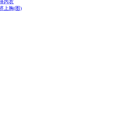
择内衣
上胸(图)