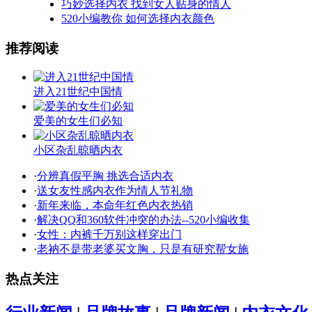
巧妙选择内衣 找到女人贴身的情人
520小编教你 如何选择内衣颜色
推荐阅读
进入21世纪中国情
爱美的女生们必知
小区杂乱晾晒内衣
·
分辨真假平胸 挑选合适内衣
·
送女友性感内衣作为情人节礼物
·
新年来临，本命年红色内衣热销
·
解决QQ和360软件冲突的办法--520小编收集
·
女性：内裤千万别这样穿出门
·
老衲不是带老婆买文胸，只是有研究帮女施
热点关注