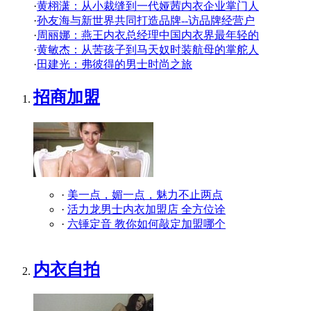
·
黄栩潇：从小裁缝到一代娅茜内衣企业掌门人
·
孙友海与新世界共同打造品牌--访品牌经营户
·
周丽娜：燕王内衣总经理中国内衣界最年轻的
·
黄敏杰：从苦孩子到马天奴时装航母的掌舵人
·
田建光：弗彼得的男士时尚之旅
招商加盟
·
美一点，媚一点，魅力不止两点
·
活力龙男士内衣加盟店 全方位诠
·
六锤定音 教你如何敲定加盟哪个
内衣自拍