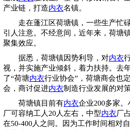
产业链，打造
内衣
名镇。
走在蓬江区荷塘镇，一些生产忙碌
引人注意。不经意间，近年来，荷塘
聚集效应。
据悉，荷塘镇因势利导，对
内衣
视，并实施产业倾斜，着力扶持。去年
了“荷塘
内衣
行业协会”，荷塘商会也
会，商讨促进
内衣
制造行业发展的对
荷塘镇目前有
内衣
企业200多家
厂可容纳工人20人左右，中型
内衣
厂
在50-400人之间。因为工作时间相对