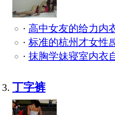
·
高中女友的给力内
·
标准的杭州才女性
·
抹胸学妹寝室内衣自
丁字裤