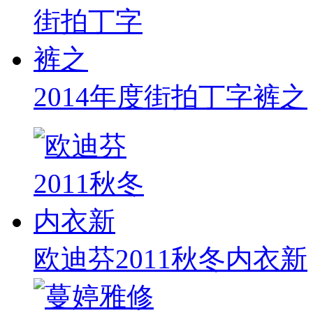
2014年度街拍丁字裤之
欧迪芬2011秋冬内衣新