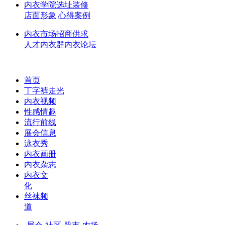
内衣学院
选址
装修
店面形象
心得
案例
内衣市场
招商
供求
人才
内衣群
内衣论坛
首页
丁字裤走光
内衣视频
性感情趣
流行前线
展会信息
泳衣秀
内衣画册
内衣杂志
内衣文
化
丝袜频
道