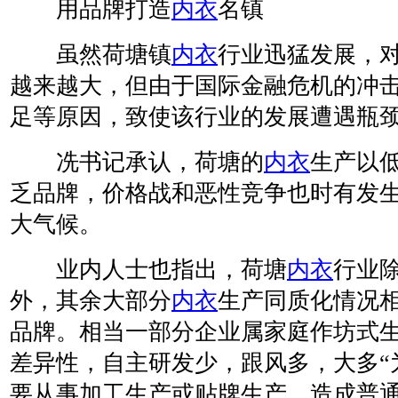
用品牌打造
内衣
名镇
虽然荷塘镇
内衣
行业迅猛发展，
越来越大，但由于国际金融危机的冲
足等原因，致使该行业的发展遭遇瓶
冼书记承认，荷塘的
内衣
生产以
乏品牌，价格战和恶性竞争也时有发
大气候。
业内人士也指出，荷塘
内衣
行业
外，其余大部分
内衣
生产同质化情况
品牌。相当一部分企业属家庭作坊式
差异性，自主研发少，跟风多，大多“
要从事加工生产或贴牌生产，造成普