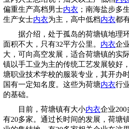
偏重生产高档男士
内衣
；南海盐步多
生产女士
内衣
为主，高中低档
内衣
都
据介绍，处于孤岛的荷塘镇地理环
面积不大，只有32平方公里。
内衣
企
大，可向高空发展，适合荷塘镇的实
镇以手工业为主的传统工艺发展较好
塘职业技术学校的服装专业，其开办
国有一定知名度。这些为荷塘
内衣
行
的基础。
目前，荷塘镇有大小
内衣
企业20
有20多家。通过长时间的发展，荷塘