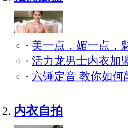
·
美一点，媚一点，
·
活力龙男士内衣加盟
·
六锤定音 教你如何
内衣自拍