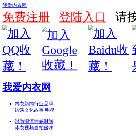
我爱内衣网
免费注册
登陆入口
请按
我爱内衣网
内衣新闻
行业
品牌
访谈
文化
故事
明星
时尚潮流
性感
时尚
泳衣
视频
自拍
媛味