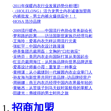
·
2011年保暖内衣行业发展趋势分析[图]
·
（HOLELONG）活力龙男士内衣诚邀加盟商
·
内裤批发－男士内裤火爆供应中！！
·
HOSA 浩沙品牌
·
2009流行暖色——中国流行色协会常务副会长
·
梦和路的距离——访法国新世家族总经理马彬
·
王海玲：爱慕内衣怎样运用流行元素
·
张虹宇：中国内衣设计路漫漫
·
婷美集团总裁周磊：文胸的“口红效应”
·
吴艳芬：美思内衣走向国际打算从美国起步
·
红豆总裁周海江：从民族品牌向世界品牌进发
·
爱慕设计师秦小霞：重复是一种事业
·
黄栩潇：从小裁缝到一代娅茜内衣企业掌门人
·
孙友海与新世界共同打造品牌--访品牌经营户
·
周丽娜：燕王内衣总经理中国内衣界最年轻的
·
黄敏杰：从苦孩子到马天奴时装航母的掌舵人
·
田建光：弗彼得的男士时尚之旅
招商加盟