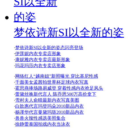
梦依诗新SI以全新的姿
·
梦依诗新SI以全新的姿态闪亮登场
·
伊莲妮内衣专卖店形象
·
康妮雅内衣专卖店最新形象
·
玛花玛莎内衣专卖店形象
·
网络红人“越南妞”新照曝光 穿比基尼性感
·
千面美女孟茜拍世界杯足球内衣写真
·
霍思燕捧场路易威登 穿着性感内衣抢足风头
·
蕾黛丝换新代言人 陈乔恩500万高价拿下
·
雪村夫人俞晴最新内衣写真美图
·
白歆惠代言玛登玛朵2010新品内衣
·
杨谨华代言曼黛玛琏2010新品内衣
·
兽兽火辣性感选美照集合
·
徐静蕾泰国拍戏内衣当泳衣