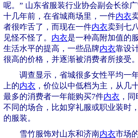
呢。” 山东省服装行业协会副会长徐
十几年前，在省城商场里，一件
内衣
者很咋舌了，而现在一件
内衣
卖到七
见怪不怪了。
内衣
是一种高附加值的
生活水平的提高，一些品牌
内衣
靠设
很高的价格，并逐渐被消费者所接受
调查显示，省城很多女性平均一年
上的
内衣
，价位以中低档为主，从几
最多的消费者一年能购买7件
内衣
，同
不同的场合，比如穿礼服或职业装时
的服装。
雪竹服饰对山东和济南
内衣
市场