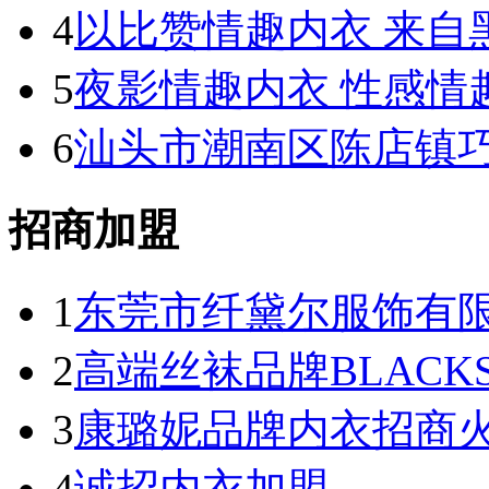
4
以比赞情趣内衣 来自
5
夜影情趣内衣 性感情
6
汕头市潮南区陈店镇
招商加盟
1
东莞市纤黛尔服饰有
2
高端丝袜品牌BLACK
3
康璐妮品牌内衣招商火热进
4
诚招内衣加盟