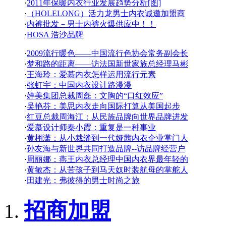
·
2011年保暖内衣行业发展趋势分析[图]
·
（HOLELONG）活力龙男士内衣诚邀加盟商
·
内裤批发－男士内裤火爆供应中！！
·
HOSA 浩沙品牌
·
2009流行暖色——中国流行色协会常务副会长
·
梦和路的距离——访法国新世家族总经理马彬
·
王海玲：爱慕内衣怎样运用流行元素
·
张虹宇：中国内衣设计路漫漫
·
婷美集团总裁周磊：文胸的“口红效应”
·
吴艳芬：美思内衣走向国际打算从美国起步
·
红豆总裁周海江：从民族品牌向世界品牌进发
·
爱慕设计师秦小霞：重复是一种事业
·
黄栩潇：从小裁缝到一代娅茜内衣企业掌门人
·
孙友海与新世界共同打造品牌--访品牌经营户
·
周丽娜：燕王内衣总经理中国内衣界最年轻的
·
黄敏杰：从苦孩子到马天奴时装航母的掌舵人
·
田建光：弗彼得的男士时尚之旅
招商加盟