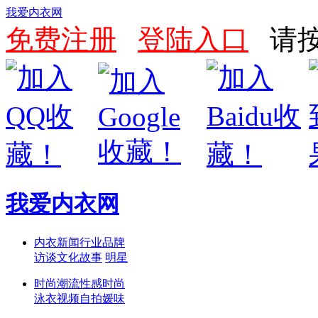
我爱内衣网
免费注册
登陆入口
请按
我爱内衣网
内衣新闻
行业
品牌
访谈
文化
故事
明星
时尚潮流
性感
时尚
泳衣
视频
自拍
媛味