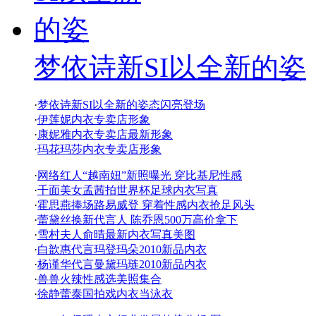
梦依诗新SI以全新的姿
·
梦依诗新SI以全新的姿态闪亮登场
·
伊莲妮内衣专卖店形象
·
康妮雅内衣专卖店最新形象
·
玛花玛莎内衣专卖店形象
·
网络红人“越南妞”新照曝光 穿比基尼性感
·
千面美女孟茜拍世界杯足球内衣写真
·
霍思燕捧场路易威登 穿着性感内衣抢足风头
·
蕾黛丝换新代言人 陈乔恩500万高价拿下
·
雪村夫人俞晴最新内衣写真美图
·
白歆惠代言玛登玛朵2010新品内衣
·
杨谨华代言曼黛玛琏2010新品内衣
·
兽兽火辣性感选美照集合
·
徐静蕾泰国拍戏内衣当泳衣