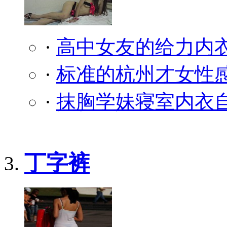
·
高中女友的给力内
·
标准的杭州才女性
·
抹胸学妹寝室内衣自
丁字裤