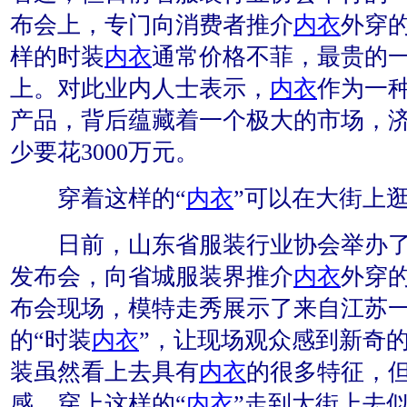
布会上，专门向消费者推介
内衣
外穿的
样的时装
内衣
通常价格不菲，最贵的一
上。对此业内人士表示，
内衣
作为一
产品，背后蕴藏着一个极大的市场，
少要花3000万元。
穿着这样的“
内衣
”可以在大街上
日前，山东省服装行业协会举办了
发布会，向省城服装界推介
内衣
外穿的
布会现场，模特走秀展示了来自江苏
的“时装
内衣
”，让现场观众感到新奇
装虽然看上去具有
内衣
的很多特征，
感，穿上这样的“
内衣
”走到大街上去