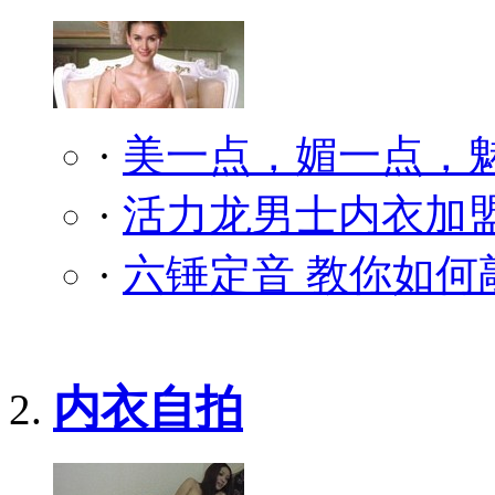
·
美一点，媚一点，
·
活力龙男士内衣加盟
·
六锤定音 教你如何
内衣自拍