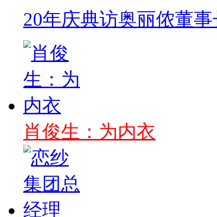
20年庆典访奥丽侬董事
肖俊生：为内衣