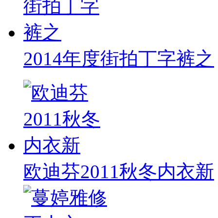
2014年度街拍丁字裤之
欧迪芬2011秋冬内衣新