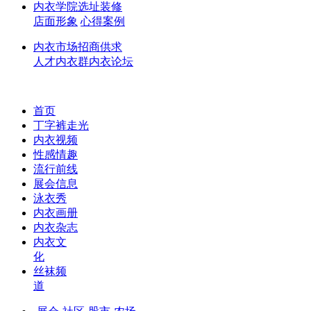
内衣学院
选址
装修
店面形象
心得
案例
内衣市场
招商
供求
人才
内衣群
内衣论坛
首页
丁字裤走光
内衣视频
性感情趣
流行前线
展会信息
泳衣秀
内衣画册
内衣杂志
内衣文
化
丝袜频
道