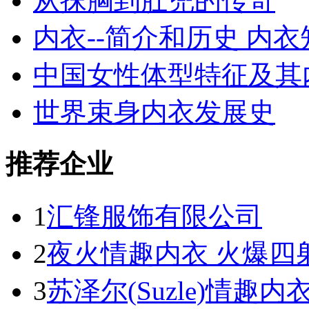
从抹胸到肚兜的传奇
内衣--简介和历史 内
中国女性体型特征及其
世界束身内衣发展史
推荐企业
1
汇锋服饰有限公司
2
夜火情趣内衣 火爆四
3
苏泽尔(Suzle)情趣